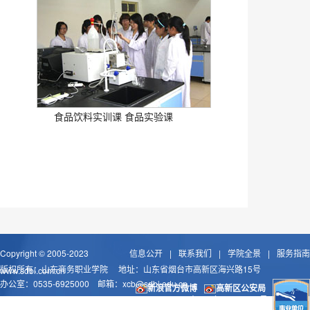
食品饮料实训课 食品实验课
Copyright © 2005-2023
信息公开
|
联系我们
|
学院全景
|
服务指南
版权所有：山东商务职业学院 地址：山东省烟台市高新区海兴路15号
www.sdbi.com.cn
办公室：0535-6925000 邮箱：
xcb@sdbi.edu.cn
新浪官方微博
高新区公安局
鲁ICP备09053622号