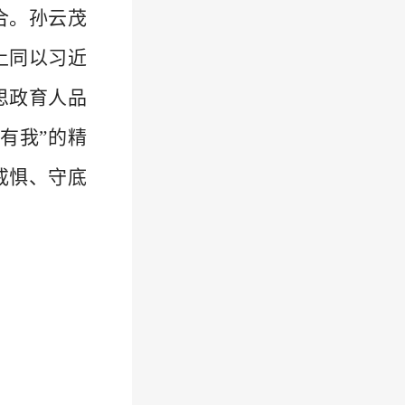
合。孙云茂
上同以习近
思政育人品
有我”的精
戒惧、守底