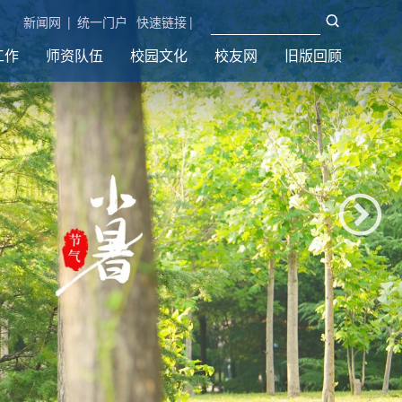
新闻网
|
统一门户
快速链接
|
工作
师资队伍
校园文化
校友网
旧版回顾